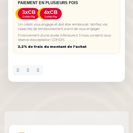
PAIEMENT EN PLUSIEURS FOIS
3xCB
4xCB
Cofidis Pay
Cofidis Pay
Un crédit vous engage et doit être remboursé. Vérifiez vos
capacités de remboursement avant de vous engager.
Financement d’une durée inférieure à 3 mois consenti sous
réserve d’acceptation COFIDIS.
2,2% de frais du montant de l’achat