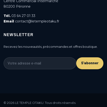
Centre Commercial Intermarché
80200 Péronne
Tél.
03 64 27 01 33
Email
contact@letempleotaku.fr
NEWSLETTER
Recevez les nouveautés, précommandes et offres boutique.
S'abonner
This is a cookie agreement request — you can
customize it or disable in the backoffice: Modules /
© 2026 LE TEMPLE OTAKU. Tous droits réservés.
Module manager / AN Cookie Popup.