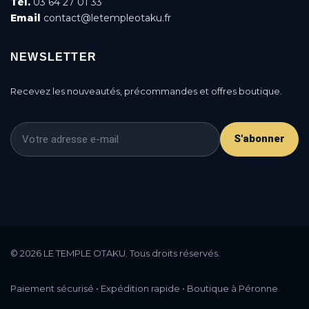
Tél.
03 64 27 01 33
Email
contact@letempleotaku.fr
NEWSLETTER
Recevez les nouveautés, précommandes et offres boutique.
S'abonner
This is a cookie agreement request — you can
customize it or disable in the backoffice: Modules /
© 2026 LE TEMPLE OTAKU. Tous droits réservés.
Module manager / AN Cookie Popup.
DONE
PRIVACY POLICY
ACCEPT
Paiement sécurisé • Expédition rapide • Boutique à Péronne