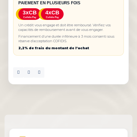
PAIEMENT EN PLUSIEURS FOIS
3xCB
4xCB
Cofidis Pay
Cofidis Pay
Un crédit vous engage et doit être remboursé. Vérifiez vos
capacités de remboursement avant de vous engager.
Financement d’une durée inférieure à 3 mois consenti sous
réserve d’acceptation COFIDIS.
2,2% de frais du montant de l’achat