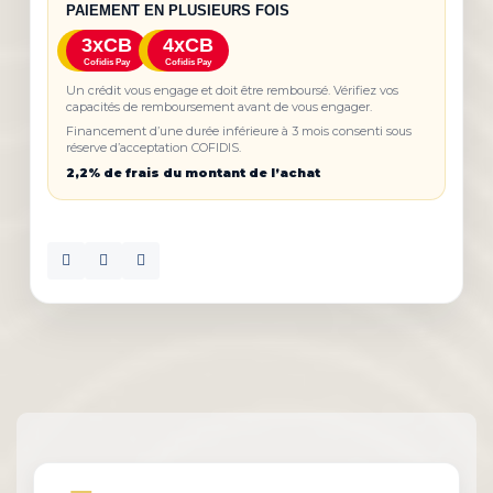
PAIEMENT EN PLUSIEURS FOIS
3xCB
4xCB
Cofidis Pay
Cofidis Pay
Un crédit vous engage et doit être remboursé. Vérifiez vos
capacités de remboursement avant de vous engager.
Financement d’une durée inférieure à 3 mois consenti sous
réserve d’acceptation COFIDIS.
2,2% de frais du montant de l’achat