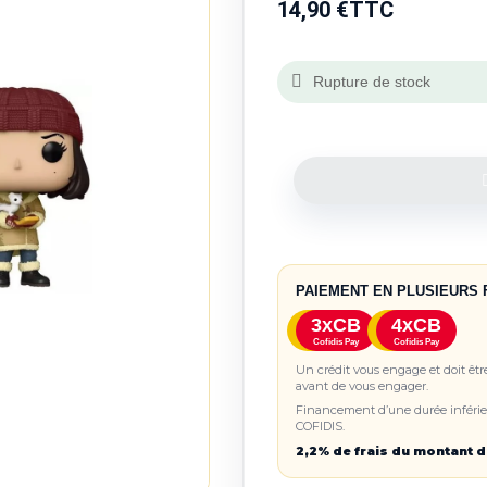
14,90 €
TTC
Rupture de stock
PAIEMENT EN PLUSIEURS 
3xCB
4xCB
Cofidis Pay
Cofidis Pay
Un crédit vous engage et doit êt
avant de vous engager.
Financement d’une durée inférieu
COFIDIS.
2,2% de frais du montant d