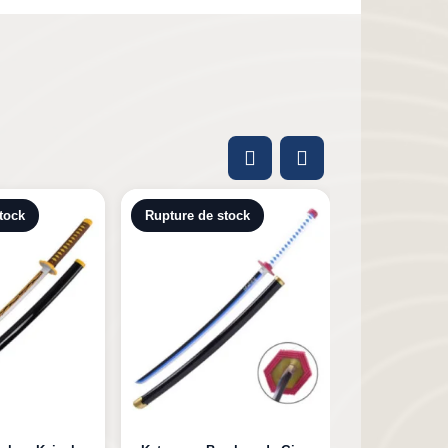
tock
Rupture de stock
Rupture de 