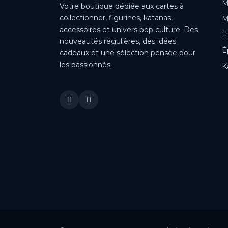
M
Votre boutique dédiée aux cartes à
collectionner, figurines, katanas,
M
accessoires et univers pop culture. Des
F
nouveautés régulières, des idées
É
cadeaux et une sélection pensée pour
les passionnés.
K
This is a cookie agreement request — you can customize it or
disable in the backoffice: Modules / Module manager / AN
Cookie Popup.
DONE
PRIVACY POLICY
ACCEPT