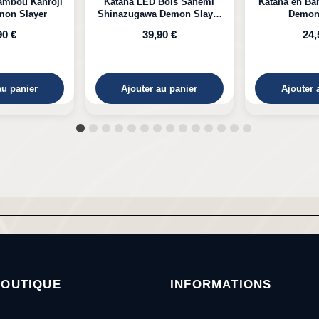
Bois Sanemi
Katana en Bambou Kaigaku
Katana en B
Demon Slayer
Demon Slayer
Tomioka D
ambou
90 €
24,50 €
24,
au panier
Ajouter au panier
Ajouter 
BOUTIQUE
INFORMATIONS