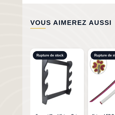
VOUS AIMEREZ AUSSI
tock
Rupture de stock
Rupture de s