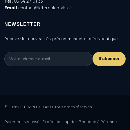
Tél.
03 64 27 01 33
Email
contact@letempleotaku.fr
NEWSLETTER
Recevez les nouveautés, précommandes et offres boutique.
S'abonner
This is a cookie agreement request — you can
customize it or disable in the backoffice: Modules /
© 2026 LE TEMPLE OTAKU. Tous droits réservés.
Module manager / AN Cookie Popup.
DONE
PRIVACY POLICY
ACCEPT
Paiement sécurisé • Expédition rapide • Boutique à Péronne