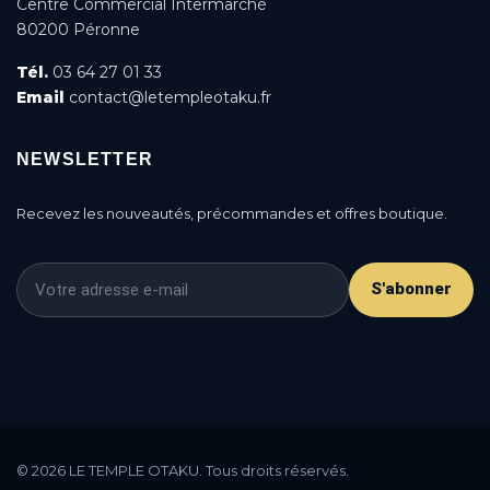
Centre Commercial Intermarché
80200 Péronne
Tél.
03 64 27 01 33
Email
contact@letempleotaku.fr
NEWSLETTER
Recevez les nouveautés, précommandes et offres boutique.
S'abonner
This is a cookie agreement request — you can
customize it or disable in the backoffice: Modules /
© 2026 LE TEMPLE OTAKU. Tous droits réservés.
Module manager / AN Cookie Popup.