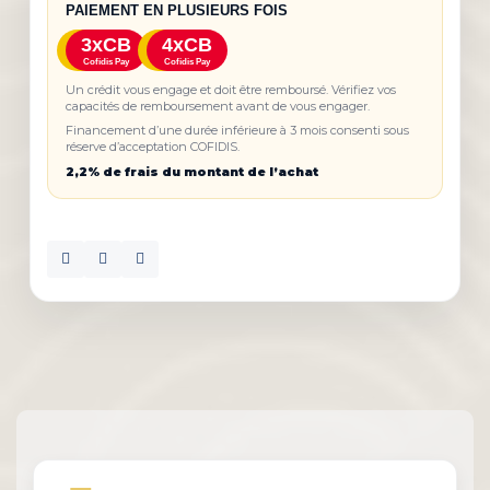
PAIEMENT EN PLUSIEURS FOIS
3xCB
4xCB
Cofidis Pay
Cofidis Pay
Un crédit vous engage et doit être remboursé. Vérifiez vos
capacités de remboursement avant de vous engager.
Financement d’une durée inférieure à 3 mois consenti sous
réserve d’acceptation COFIDIS.
2,2% de frais du montant de l’achat