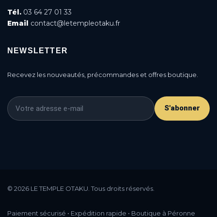
Tél.
03 64 27 01 33
Email
contact@letempleotaku.fr
NEWSLETTER
Recevez les nouveautés, précommandes et offres boutique.
S'abonner
This is a cookie agreement request — you can
customize it or disable in the backoffice: Modules /
© 2026 LE TEMPLE OTAKU. Tous droits réservés.
Module manager / AN Cookie Popup.
DONE
PRIVACY POLICY
ACCEPT
Paiement sécurisé • Expédition rapide • Boutique à Péronne