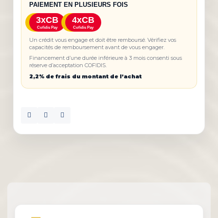
PAIEMENT EN PLUSIEURS FOIS
3xCB
4xCB
Cofidis Pay
Cofidis Pay
Un crédit vous engage et doit être remboursé. Vérifiez vos
capacités de remboursement avant de vous engager.
Financement d’une durée inférieure à 3 mois consenti sous
réserve d’acceptation COFIDIS.
2,2% de frais du montant de l’achat