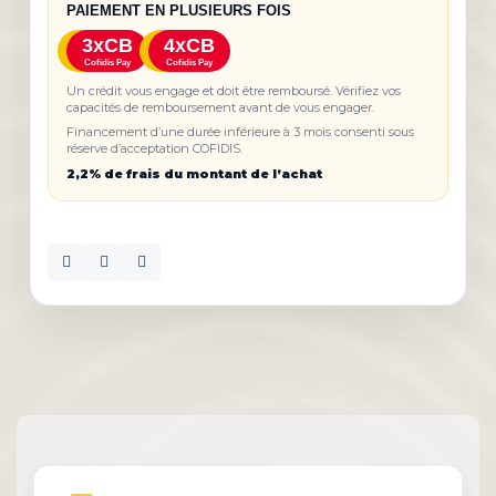
PAIEMENT EN PLUSIEURS FOIS
3xCB
4xCB
Cofidis Pay
Cofidis Pay
Un crédit vous engage et doit être remboursé. Vérifiez vos
capacités de remboursement avant de vous engager.
Financement d’une durée inférieure à 3 mois consenti sous
réserve d’acceptation COFIDIS.
2,2% de frais du montant de l’achat