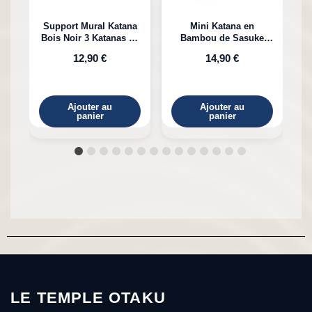
Support Mural Katana
Mini Katana en
Bois Noir 3 Katanas en
Bambou de Sasuke
K
Bambou
Uchiha Naruto
12,90 €
14,90 €
Ajouter au
Ajouter au
panier
panier
LE TEMPLE OTAKU