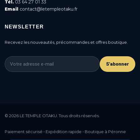
Tél.
03 64 27 01 33
Email
contact@letempleotaku.fr
NEWSLETTER
Recevez les nouveautés, précommandes et offres boutique.
S'abonner
© 2026 LE TEMPLE OTAKU. Tous droits réservés.
This is a cookie agreement request — you can
customize it or disable in the backoffice: Modules /
Paiement sécurisé • Expédition rapide • Boutique à Péronne
Module manager / AN Cookie Popup.