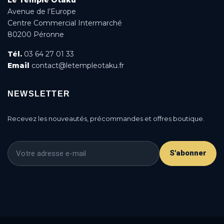
Avenue de l’Europe
Centre Commercial Intermarché
80200 Péronne
Tél.
03 64 27 01 33
Email
contact@letempleotaku.fr
NEWSLETTER
Recevez les nouveautés, précommandes et offres boutique.
S'abonner
This is a cookie agreement request — you can