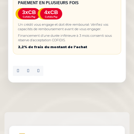
PAIEMENT EN PLUSIEURS FOIS
3xCB
4xCB
Cofidis Pay
Cofidis Pay
Un crédit vous engage et doit être remboursé. Vérifiez vos
capacités de remboursement avant de vous engager.
Financement d’une durée inférieure à 3 mois consenti sous
réserve d’acceptation COFIDIS.
2,2% de frais du montant de l’achat