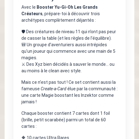
Avec le
Booster Yu-Gi-Oh Les Grands
Créateurs
, prépare-toi à découvrir trois
archétypes complètement déjantés :
🛡️ Des créatures de niveau 11 qui n’ont pas peur
de casser la table (et les règles de l’équilibre).
🎒 Un groupe d’aventuriers aussi intrépides
qu’un joueur qui commence avec une main de 5
magies.
⚔️ Des Xyz bien décidés à sauver le monde… ou
au moins à le clean avec style.
Mais ce n’est pas tout ! Ce set contient aussi la
fameuse
Create-a-Card
élue par la communauté :
une carte Magie boostant les Inzektor comme
jamais !
Chaque booster contient 7 cartes dont 1 foil
(brille, petit scarabée) parmi un total de 60
cartes :
🔶 10 cartes Ultra Rares