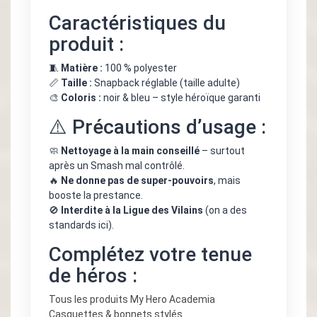
Caractéristiques du
produit :
🧵
Matière :
100 % polyester
📏
Taille :
Snapback réglable (taille adulte)
🎨
Coloris :
noir & bleu – style héroïque garanti
⚠️ Précautions d’usage :
🧼
Nettoyage à la main conseillé
– surtout
après un Smash mal contrôlé.
🔥
Ne donne pas de super-pouvoirs
, mais
booste la prestance.
🚫
Interdite à la Ligue des Vilains
(on a des
standards ici).
Complétez votre tenue
de héros :
Tous les produits My Hero Academia
Casquettes & bonnets stylés