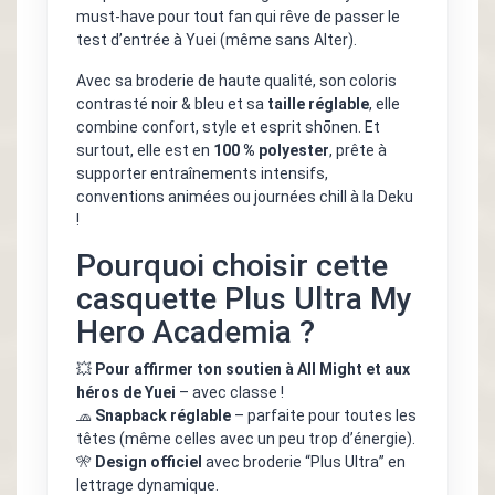
must-have pour tout fan qui rêve de passer le
test d’entrée à Yuei (même sans Alter).
Avec sa broderie de haute qualité, son coloris
contrasté noir & bleu et sa
taille réglable
, elle
combine confort, style et esprit shōnen. Et
surtout, elle est en
100 % polyester
, prête à
supporter entraînements intensifs,
conventions animées ou journées chill à la Deku
!
Pourquoi choisir cette
casquette Plus Ultra My
Hero Academia ?
💥
Pour affirmer ton soutien à All Might et aux
héros de Yuei
– avec classe !
🧢
Snapback réglable
– parfaite pour toutes les
têtes (même celles avec un peu trop d’énergie).
🎌
Design officiel
avec broderie “Plus Ultra” en
lettrage dynamique.