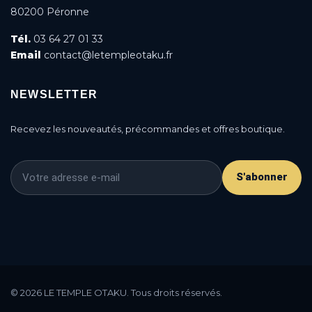
80200 Péronne
Tél.
03 64 27 01 33
Email
contact@letempleotaku.fr
NEWSLETTER
Recevez les nouveautés, précommandes et offres boutique.
S'abonner
This is a cookie agreement request — you can
customize it or disable in the backoffice: Modules /
© 2026 LE TEMPLE OTAKU. Tous droits réservés.
Module manager / AN Cookie Popup.