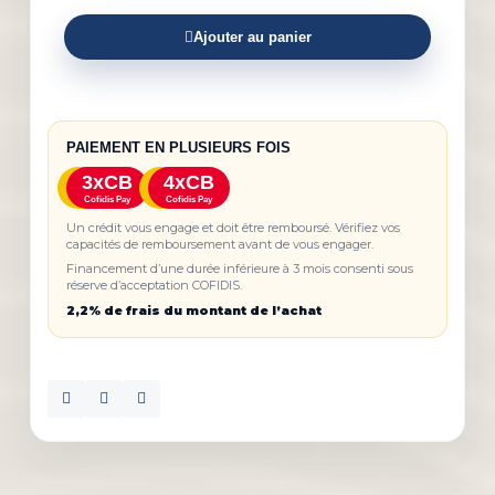
Ajouter au panier
PAIEMENT EN PLUSIEURS FOIS
3xCB
4xCB
Cofidis Pay
Cofidis Pay
Un crédit vous engage et doit être remboursé. Vérifiez vos
capacités de remboursement avant de vous engager.
Financement d’une durée inférieure à 3 mois consenti sous
réserve d’acceptation COFIDIS.
2,2% de frais du montant de l’achat