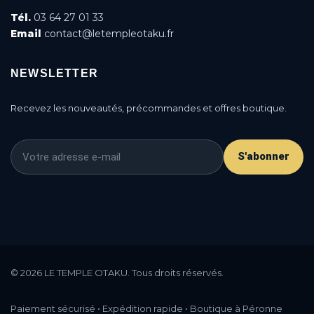
Tél.
03 64 27 01 33
Email
contact@letempleotaku.fr
NEWSLETTER
Recevez les nouveautés, précommandes et offres boutique.
S'abonner
This is a cookie agreement request — you can
customize it or disable in the backoffice: Modules /
© 2026 LE TEMPLE OTAKU. Tous droits réservés.
Module manager / AN Cookie Popup.
DONE
PRIVACY POLICY
ACCEPT
Paiement sécurisé • Expédition rapide • Boutique à Péronne