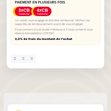
PAIEMENT EN PLUSIEURS FOIS
3xCB
4xCB
Cofidis Pay
Cofidis Pay
Un crédit vous engage et doit être remboursé. Vérifiez vos
capacités de remboursement avant de vous engager.
Financement d’une durée inférieure à 3 mois consenti sous
réserve d’acceptation COFIDIS.
2,2% de frais du montant de l’achat