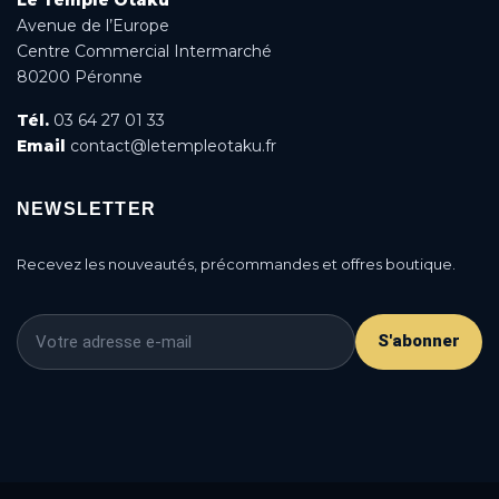
Avenue de l’Europe
Centre Commercial Intermarché
80200 Péronne
Tél.
03 64 27 01 33
Email
contact@letempleotaku.fr
NEWSLETTER
Recevez les nouveautés, précommandes et offres boutique.
S'abonner
This is a cookie agreement request — you can