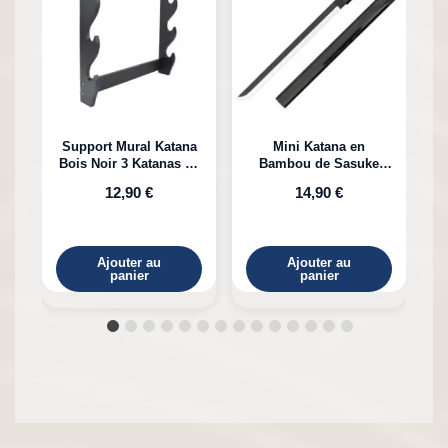
Support Mural Katana
Mini Katana en
Bois Noir 3 Katanas en
Bambou de Sasuke
K
Bambou
Uchiha Naruto
12,90 €
14,90 €
Ajouter au
Ajouter au
panier
panier