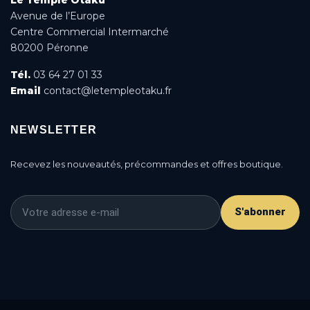
Avenue de l’Europe
Centre Commercial Intermarché
80200 Péronne
Tél.
03 64 27 01 33
Email
contact@letempleotaku.fr
NEWSLETTER
Recevez les nouveautés, précommandes et offres boutique.
S'abonner
This is a cookie agreement request — you can