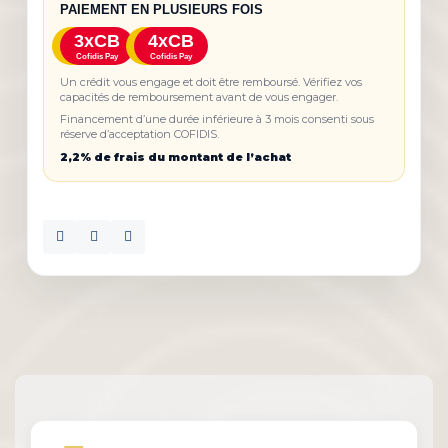
PAIEMENT EN PLUSIEURS FOIS
3xCB
4xCB
Cofidis Pay
Cofidis Pay
Un crédit vous engage et doit être remboursé. Vérifiez vos
capacités de remboursement avant de vous engager.
Financement d’une durée inférieure à 3 mois consenti sous
réserve d’acceptation COFIDIS.
2,2% de frais du montant de l’achat