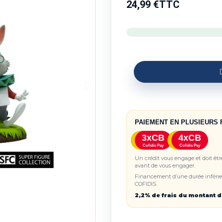
24,99 €
TTC
PAIEMENT EN PLUSIEURS 
3xCB
4xCB
Cofidis Pay
Cofidis Pay
Un crédit vous engage et doit êt
avant de vous engager.
Financement d’une durée inférieu
COFIDIS.
2,2% de frais du montant d