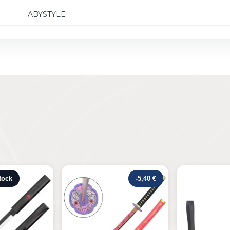
ABYSTYLE
-5,40 €
Rupture de s