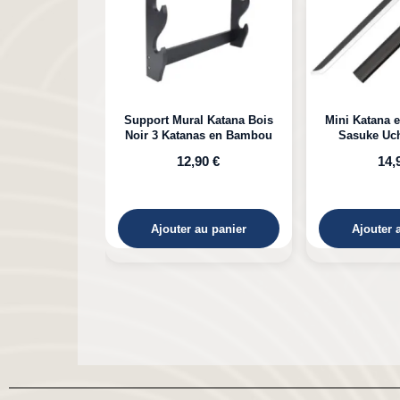
l Katana Bois
Mini Katana en Bambou de
Katana e
as en Bambou
Sasuke Uchiha Naruto
Kokushibou
Michikatsu 
90 €
14,90 €
29,90 €
au panier
Ajouter au panier
Ajouter 