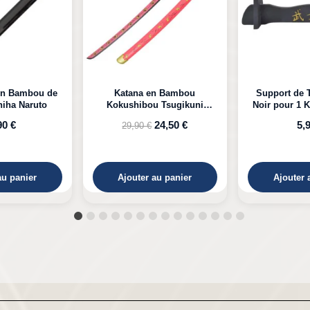
n Bambou
Support de Table en Bois
Katana LED 
 Tsugikuni
Noir pour 1 Katana à Poser
Kyojuro D
Demon Slayer
24,50 €
5,99 €
39,
au panier
Ajouter au panier
Ajouter 