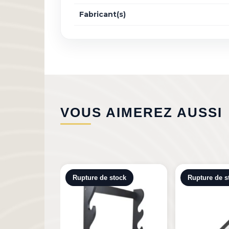
Fabricant(s)
VOUS AIMEREZ AUSSI
tock
Rupture de stock