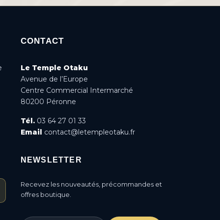
CONTACT
e
Le Temple Otaku
Avenue de l’Europe
Centre Commercial Intermarché
80200 Péronne
Tél.
03 64 27 01 33
Email
contact@letempleotaku.fr
NEWSLETTER
Recevez les nouveautés, précommandes et
offres boutique.