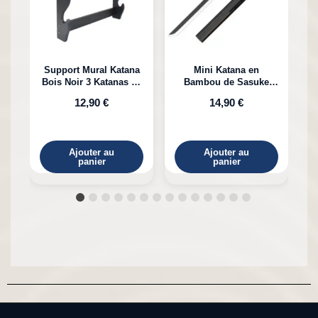
Support Mural Katana
Mini Katana en
Bois Noir 3 Katanas en
Bambou de Sasuke
K
Bambou
Uchiha Naruto
12,90 €
14,90 €
Ajouter au
Ajouter au
panier
panier