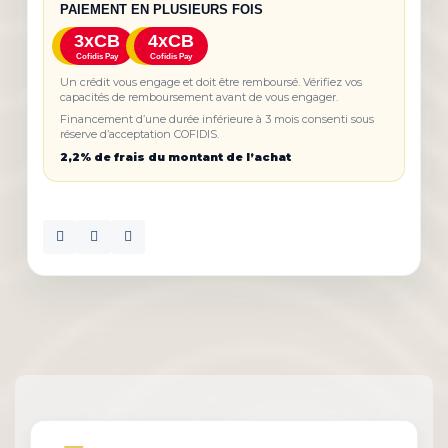
PAIEMENT EN PLUSIEURS FOIS
3xCB
4xCB
Cofidis Pay
Cofidis Pay
Un crédit vous engage et doit être remboursé. Vérifiez vos
capacités de remboursement avant de vous engager.
Financement d’une durée inférieure à 3 mois consenti sous
réserve d’acceptation COFIDIS.
2,2% de frais du montant de l’achat