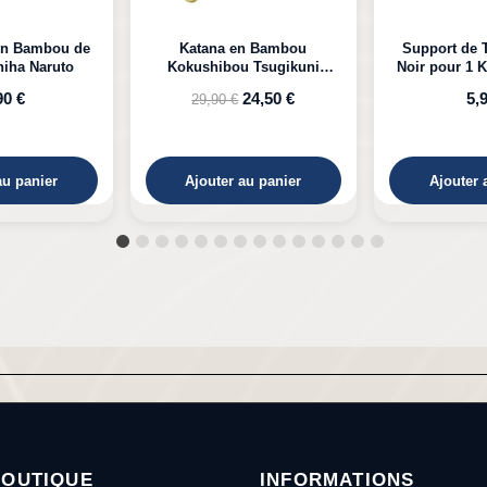
en Bambou
Support de Table en Bois
Katana LED
u Tsugikuni
Noir pour 1 Katana à Poser
Kyojuro D
Demon Slayer
24,50 €
5,99 €
39
au panier
Ajouter au panier
Ajouter
BOUTIQUE
INFORMATIONS