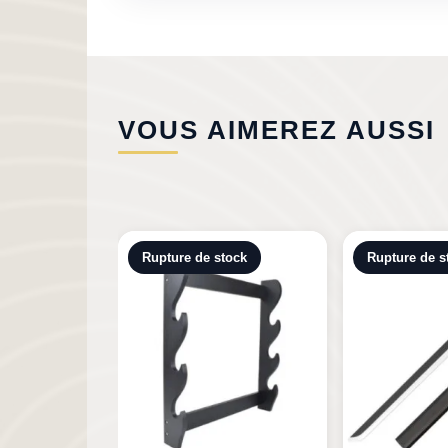
VOUS AIMEREZ AUSSI
tock
Rupture de stock