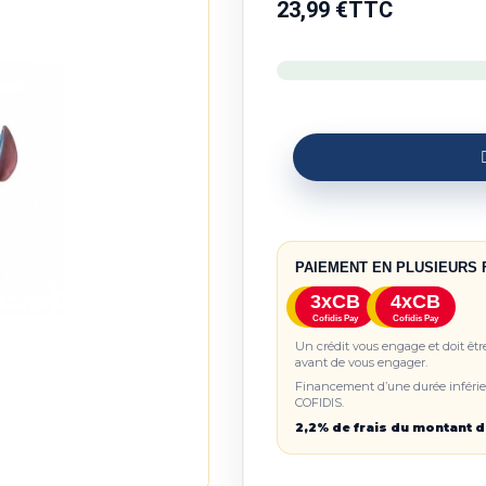
23,99 €
TTC
PAIEMENT EN PLUSIEURS 
3xCB
4xCB
Cofidis Pay
Cofidis Pay
Un crédit vous engage et doit êt
avant de vous engager.
Financement d’une durée inférieu
COFIDIS.
2,2% de frais du montant d