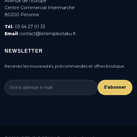
Avenue de l’Europe
Centre Commercial Intermarché
80200 Péronne
Tél.
03 64 27 01 33
Email
contact@letempleotaku.fr
NEWSLETTER
Recevez les nouveautés, précommandes et offres boutique.
S'abonner
This is a cookie agreement request — you can
customize it or disable in the backoffice: Modules /