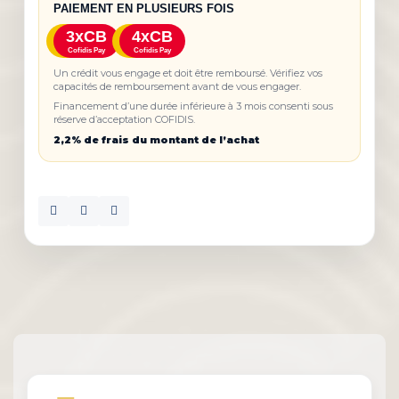
PAIEMENT EN PLUSIEURS FOIS
3xCB
4xCB
Cofidis Pay
Cofidis Pay
Un crédit vous engage et doit être remboursé. Vérifiez vos
capacités de remboursement avant de vous engager.
Financement d’une durée inférieure à 3 mois consenti sous
réserve d’acceptation COFIDIS.
2,2% de frais du montant de l’achat