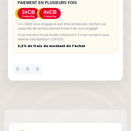
PAIEMENT EN PLUSIEURS FOIS
3xCB
4xCB
Cofidis Pay
Cofidis Pay
Un crédit vous engage et doit être remboursé. Vérifiez vos
capacités de remboursement avant de vous engager.
Financement d’une durée inférieure à 3 mois consenti sous
réserve d’acceptation COFIDIS.
2,2% de frais du montant de l’achat