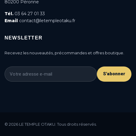
80200 Péronne
Tél.
03 64 27 01 33
Email
contact@letempleotaku.fr
NEWSLETTER
Recevez les nouveautés, précommandes et offres boutique.
S'abonner
This is a cookie agreement request — you can
customize it or disable in the backoffice: Modules /
© 2026 LE TEMPLE OTAKU. Tous droits réservés.
Module manager / AN Cookie Popup.
DONE
PRIVACY POLICY
ACCEPT