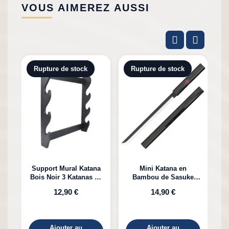
VOUS AIMEREZ AUSSI
Rupture de stock
Rupture de stock
Support Mural Katana
Mini Katana en
Bois Noir 3 Katanas en
Bambou de Sasuke
K
Bambou
Uchiha Naruto
12,90 €
14,90 €
Ajouter au
Ajouter au