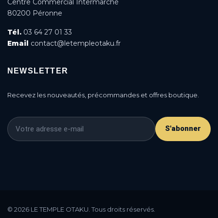
Centre Commercial Intermarché
80200 Péronne
Tél.
03 64 27 01 33
Email
contact@letempleotaku.fr
NEWSLETTER
Recevez les nouveautés, précommandes et offres boutique.
S'abonner
This is a cookie agreement request — you can
customize it or disable in the backoffice: Modules /
© 2026 LE TEMPLE OTAKU. Tous droits réservés.
Module manager / AN Cookie Popup.