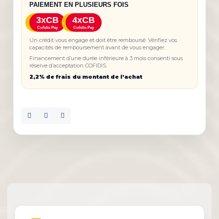
PAIEMENT EN PLUSIEURS FOIS
3xCB
4xCB
Cofidis Pay
Cofidis Pay
Un crédit vous engage et doit être remboursé. Vérifiez vos
capacités de remboursement avant de vous engager.
Financement d’une durée inférieure à 3 mois consenti sous
réserve d’acceptation COFIDIS.
2,2% de frais du montant de l’achat