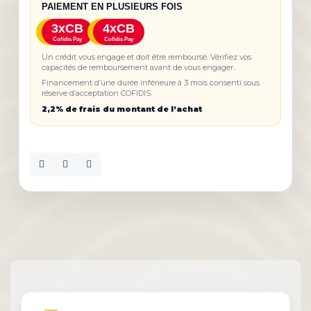
PAIEMENT EN PLUSIEURS FOIS
3xCB
4xCB
Cofidis Pay
Cofidis Pay
Un crédit vous engage et doit être remboursé. Vérifiez vos
capacités de remboursement avant de vous engager.
Financement d’une durée inférieure à 3 mois consenti sous
réserve d’acceptation COFIDIS.
2,2% de frais du montant de l’achat