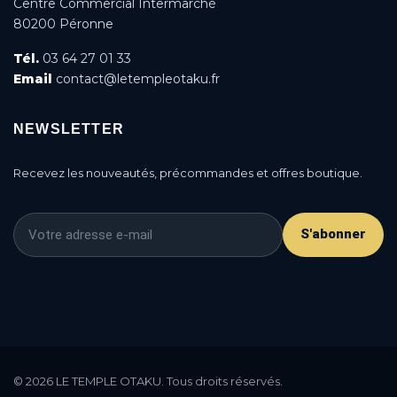
Centre Commercial Intermarché
80200 Péronne
Tél.
03 64 27 01 33
Email
contact@letempleotaku.fr
NEWSLETTER
Recevez les nouveautés, précommandes et offres boutique.
S'abonner
This is a cookie agreement request — you can
customize it or disable in the backoffice: Modules /
© 2026 LE TEMPLE OTAKU. Tous droits réservés.
Module manager / AN Cookie Popup.