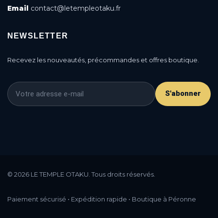
Email
contact@letempleotaku.fr
NEWSLETTER
Recevez les nouveautés, précommandes et offres boutique.
S'abonner
This is a cookie agreement request — you can
customize it or disable in the backoffice: Modules /
© 2026 LE TEMPLE OTAKU. Tous droits réservés.
Module manager / AN Cookie Popup.
DONE
PRIVACY POLICY
ACCEPT
Paiement sécurisé • Expédition rapide • Boutique à Péronne