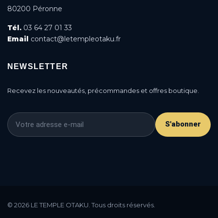
80200 Péronne
Tél.
03 64 27 01 33
Email
contact@letempleotaku.fr
NEWSLETTER
Recevez les nouveautés, précommandes et offres boutique.
S'abonner
This is a cookie agreement request — you can
customize it or disable in the backoffice: Modules /
© 2026 LE TEMPLE OTAKU. Tous droits réservés.
Module manager / AN Cookie Popup.