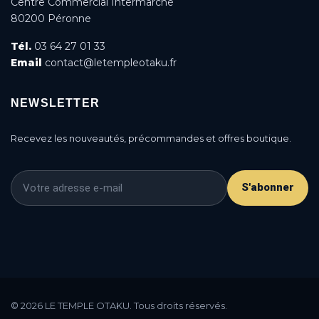
Centre Commercial Intermarché
80200 Péronne
Tél.
03 64 27 01 33
Email
contact@letempleotaku.fr
NEWSLETTER
Recevez les nouveautés, précommandes et offres boutique.
S'abonner
This is a cookie agreement request — you can
customize it or disable in the backoffice: Modules /
© 2026 LE TEMPLE OTAKU. Tous droits réservés.
Module manager / AN Cookie Popup.