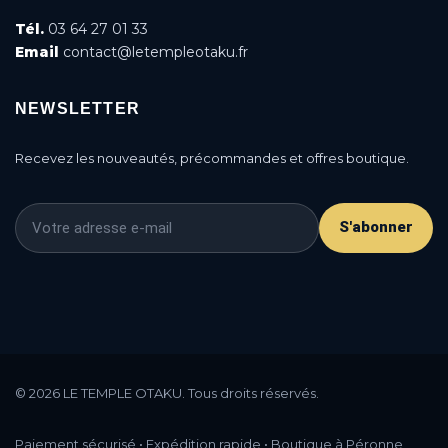
Tél.
03 64 27 01 33
Email
contact@letempleotaku.fr
NEWSLETTER
Recevez les nouveautés, précommandes et offres boutique.
S'abonner
This is a cookie agreement request — you can
customize it or disable in the backoffice: Modules /
© 2026 LE TEMPLE OTAKU. Tous droits réservés.
Module manager / AN Cookie Popup.
DONE
PRIVACY POLICY
ACCEPT
Paiement sécurisé • Expédition rapide • Boutique à Péronne