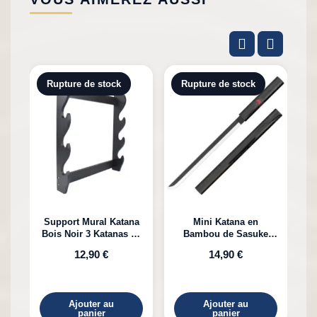
Rupture de stock
Rupture de stock
Support Mural Katana
Mini Katana en
Bois Noir 3 Katanas en
Bambou de Sasuke
K
Bambou
Uchiha Naruto
12,90 €
14,90 €
Ajouter au
Ajouter au
panier
panier