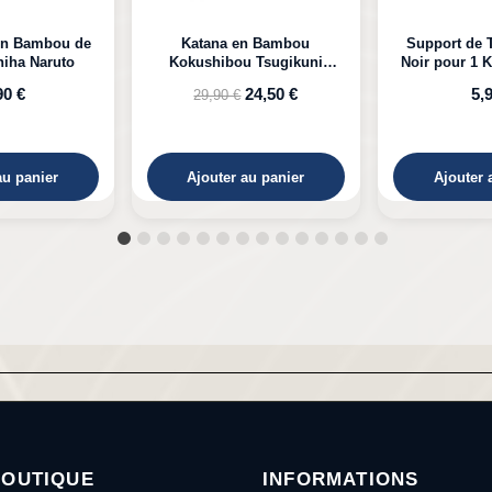
n Bambou
Support de Table en Bois
Katana LED 
 Tsugikuni
Noir pour 1 Katana à Poser
Kyojuro D
Demon Slayer
24,50 €
5,99 €
39,
au panier
Ajouter au panier
Ajouter 
BOUTIQUE
INFORMATIONS