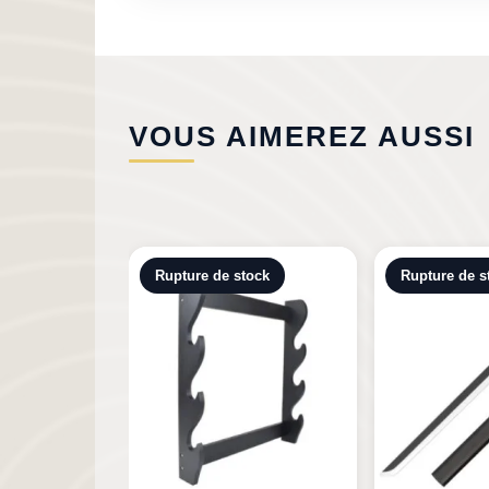
VOUS AIMEREZ AUSSI
tock
Rupture de stock