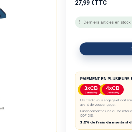
27,99 €
TTC
Derniers articles en stock
PAIEMENT EN PLUSIEURS 
3xCB
4xCB
Cofidis Pay
Cofidis Pay
Un crédit vous engage et doit êt
avant de vous engager.
Financement d’une durée inférieu
COFIDIS.
2,2% de frais du montant d