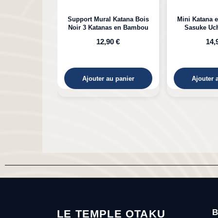
l Katana Bois
Mini Katana en Bambou de
Katana e
as en Bambou
Sasuke Uchiha Naruto
Kokushibou
Michikatsu 
90 €
14,90 €
29,90 €
au panier
Ajouter au panier
Ajouter 
LE TEMPLE OTAKU