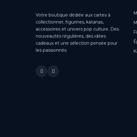
M
Votre boutique dédiée aux cartes à
collectionner, figurines, katanas,
M
accessoires et univers pop culture. Des
F
nouveautés régulières, des idées
É
cadeaux et une sélection pensée pour
les passionnés.
K
This is a cookie agreement request — you can customize it or
disable in the backoffice: Modules / Module manager / AN