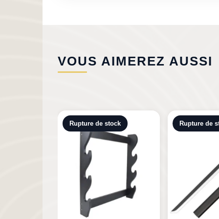
VOUS AIMEREZ AUSSI
tock
Rupture de stock