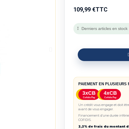
109,99 €
TTC
Derniers articles en stock
PAIEMENT EN PLUSIEURS 
3xCB
4xCB
Cofidis Pay
Cofidis Pay
Un crédit vous engage et doit êt
avant de vous engager.
Financement d’une durée inférieu
COFIDIS.
2,2% de frais du montant d