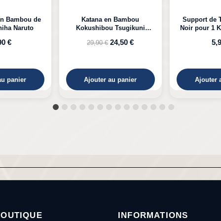
n Bambou
Support de Table en Bois
Katana LED 
 Tsugikuni
Noir pour 1 Katana à Poser
Kyojuro D
Demon Slayer
24,50 €
5,99 €
39,
au panier
Ajouter au panier
Ajouter 
BOUTIQUE
INFORMATIONS