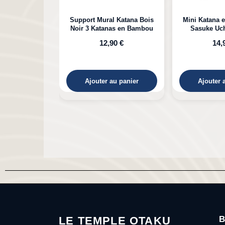
l Katana Bois
Mini Katana en Bambou de
Katana e
as en Bambou
Sasuke Uchiha Naruto
Kokushibou
Michikatsu 
90 €
14,90 €
29,90 €
au panier
Ajouter au panier
Ajouter 
LE TEMPLE OTAKU