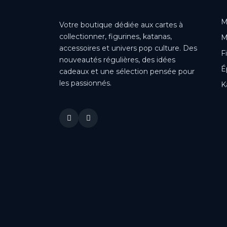
M
Votre boutique dédiée aux cartes à
collectionner, figurines, katanas,
M
accessoires et univers pop culture. Des
F
nouveautés régulières, des idées
É
cadeaux et une sélection pensée pour
les passionnés.
K
This is a cookie agreement request — you can customize it or
disable in the backoffice: Modules / Module manager / AN