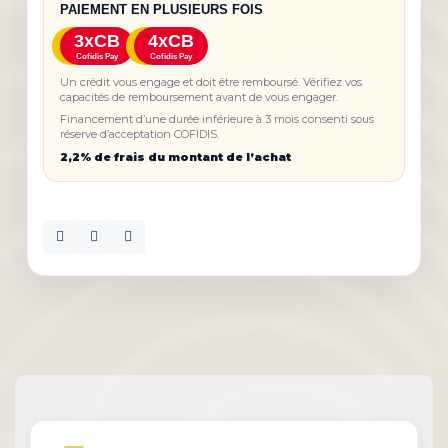
PAIEMENT EN PLUSIEURS FOIS
3xCB
4xCB
Cofidis Pay
Cofidis Pay
Un crédit vous engage et doit être remboursé. Vérifiez vos
capacités de remboursement avant de vous engager.
Financement d’une durée inférieure à 3 mois consenti sous
réserve d’acceptation COFIDIS.
2,2% de frais du montant de l’achat