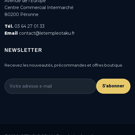
Avenue de l’Europe
Centre Commercial Intermarché
80200 Péronne
Tél.
03 64 27 01 33
Email
contact@letempleotaku.fr
NEWSLETTER
Recevez les nouveautés, précommandes et offres boutique.
S'abonner
This is a cookie agreement request — you can
customize it or disable in the backoffice: Modules /