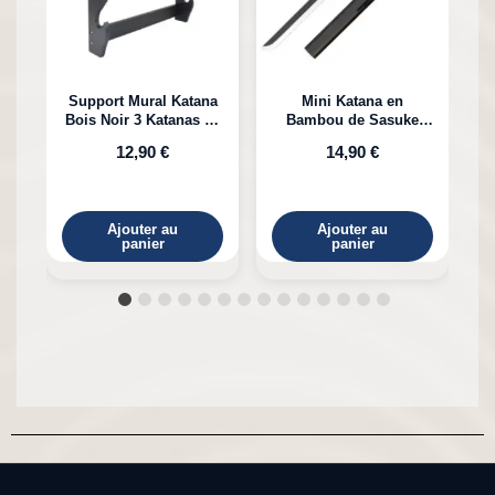
Support Mural Katana
Mini Katana en
Bois Noir 3 Katanas en
Bambou de Sasuke
K
Bambou
Uchiha Naruto
12,90 €
14,90 €
Ajouter au
Ajouter au
panier
panier