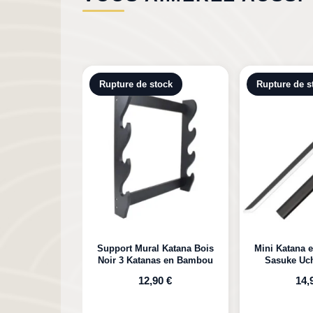
tock
Rupture de stock
l Katana Bois
Mini Katana en Bambou de
Katana e
as en Bambou
Sasuke Uchiha Naruto
Kokushibou
Michikatsu 
90 €
14,90 €
29,90 €