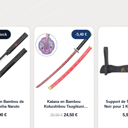
-5,40 €
Rupture de s
n Bambou
Support de Table en Bois
Katana LED 
 Tsugikuni
Noir pour 1 Katana à Poser
Kyojuro D
Demon Slayer
24,50 €
5,99 €
39,