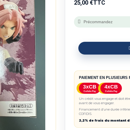
25,00 €
TTC
Précommandez
PAIEMENT EN PLUSIEURS 
3xCB
4xCB
Cofidis Pay
Cofidis Pay
Un crédit vous engage et doit êt
avant de vous engager.
Financement d’une durée inférieu
COFIDIS.
2,2% de frais du montant d