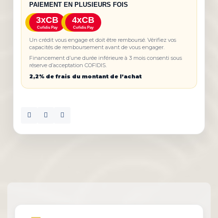
PAIEMENT EN PLUSIEURS FOIS
3xCB
4xCB
Cofidis Pay
Cofidis Pay
Un crédit vous engage et doit être remboursé. Vérifiez vos
capacités de remboursement avant de vous engager.
Financement d’une durée inférieure à 3 mois consenti sous
réserve d’acceptation COFIDIS.
2,2% de frais du montant de l’achat