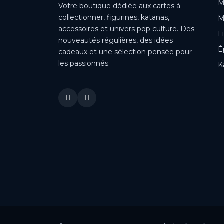
M
Votre boutique dédiée aux cartes à
collectionner, figurines, katanas,
M
accessoires et univers pop culture. Des
F
nouveautés régulières, des idées
É
cadeaux et une sélection pensée pour
les passionnés.
K
This is a cookie agreement request — you can customize it or
disable in the backoffice: Modules / Module manager / AN
Cookie Popup.
DONE
PRIVACY POLICY
ACCEPT