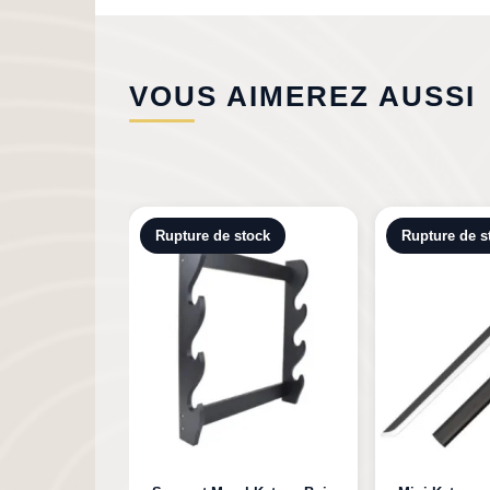
VOUS AIMEREZ AUSSI
tock
Rupture de stock