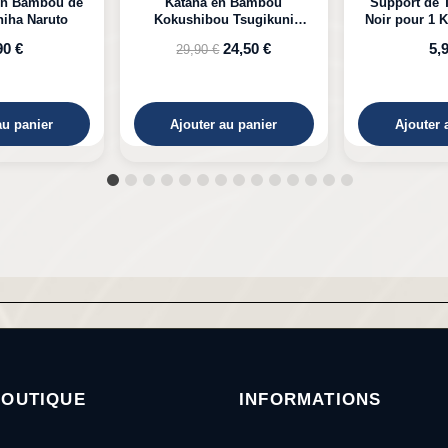
n Bambou
Support de Table en Bois
Katana LED 
 Tsugikuni
Noir pour 1 Katana à Poser
Kyojuro D
Demon Slayer
24,50 €
5,99 €
39,
au panier
Ajouter au panier
Ajouter 
BOUTIQUE
INFORMATIONS