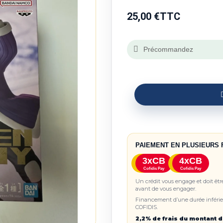
25,00 €
TTC
Précommandez
PAIEMENT EN PLUSIEURS 
3xCB
4xCB
Cofidis Pay
Cofidis Pay
Un crédit vous engage et doit êt
avant de vous engager.
Financement d’une durée inférieu
COFIDIS.
2,2% de frais du montant d