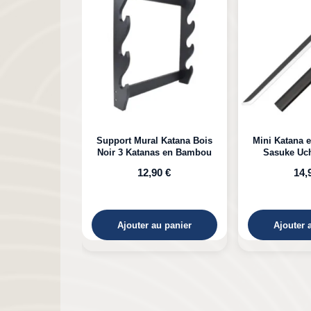
l Katana Bois
Mini Katana en Bambou de
Katana e
as en Bambou
Sasuke Uchiha Naruto
Kokushibou
Michikatsu 
90 €
14,90 €
29,90 €
au panier
Ajouter au panier
Ajouter 