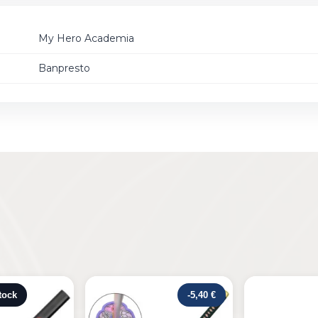
My Hero Academia
Banpresto
-5,40 €
Rupture de s