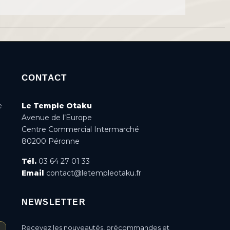
CONTACT
e
Le Temple Otaku
Avenue de l’Europe
Centre Commercial Intermarché
80200 Péronne
Tél.
03 64 27 01 33
Email
contact@letempleotaku.fr
NEWSLETTER
Recevez les nouveautés, précommandes et