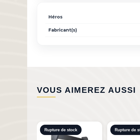
Héros
Fabricant(s)
VOUS AIMEREZ AUSSI
tock
Rupture de stock