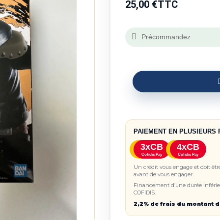
25,00 €
TTC
Précommandez
PAIEMENT EN PLUSIEURS 
3xCB
4xCB
Cofidis Pay
Cofidis Pay
Un crédit vous engage et doit êt
avant de vous engager.
Financement d’une durée inférieu
COFIDIS.
2,2% de frais du montant d