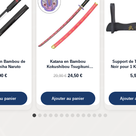
n Bambou
Support de Table en Bois
Katana LED 
 Tsugikuni
Noir pour 1 Katana à Poser
Kyojuro D
Demon Slayer
24,50 €
5,99 €
39,
au panier
Ajouter au panier
Ajouter 