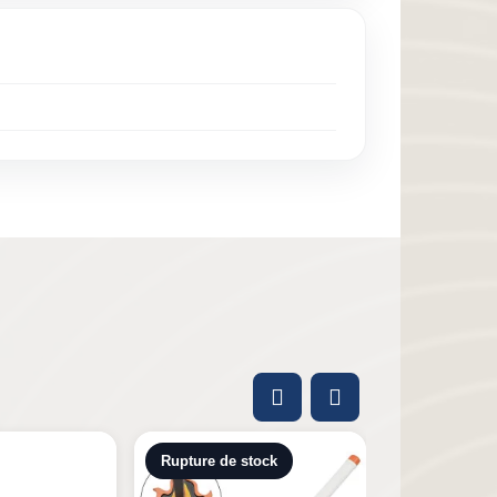
tock
-5,40 €
Rupture de 