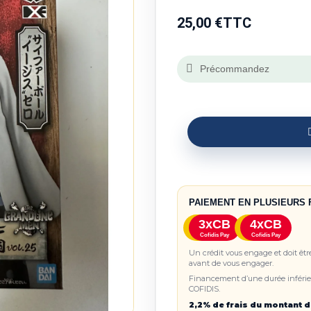
25,00 €
TTC
Précommandez
PAIEMENT EN PLUSIEURS 
3xCB
4xCB
Cofidis Pay
Cofidis Pay
Un crédit vous engage et doit êt
avant de vous engager.
Financement d’une durée inférieu
COFIDIS.
2,2% de frais du montant d