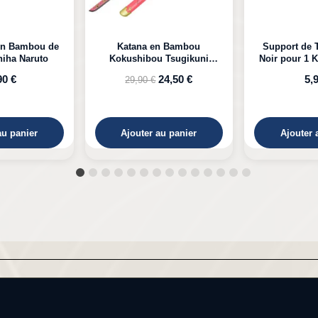
n Bambou
Support de Table en Bois
Katana LED 
 Tsugikuni
Noir pour 1 Katana à Poser
Kyojuro D
Demon Slayer
24,50 €
5,99 €
39,
au panier
Ajouter au panier
Ajouter 