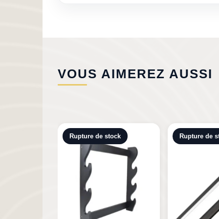
VOUS AIMEREZ AUSSI
tock
Rupture de stock