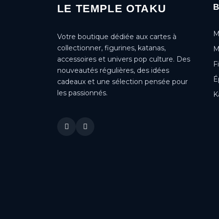
LE TEMPLE OTAKU
M
Votre boutique dédiée aux cartes à
collectionner, figurines, katanas,
M
accessoires et univers pop culture. Des
F
nouveautés régulières, des idées
É
cadeaux et une sélection pensée pour
les passionnés.
K
This is a cookie agreement request — you can customize it or