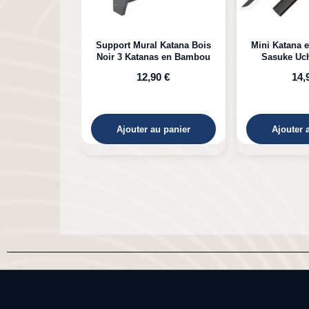
l Katana Bois
Mini Katana en Bambou de
Katana e
as en Bambou
Sasuke Uchiha Naruto
Kokushibou
Michikatsu 
90 €
14,90 €
29,90 €
au panier
Ajouter au panier
Ajouter 