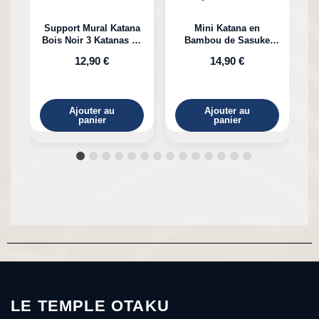
Support Mural Katana
Mini Katana en
Bois Noir 3 Katanas en
Bambou de Sasuke
K
Bambou
Uchiha Naruto
12,90 €
14,90 €
Ajouter au
Ajouter au
panier
panier
LE TEMPLE OTAKU