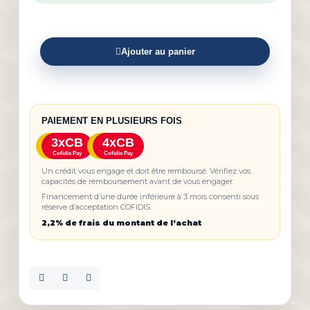
Ajouter au panier
PAIEMENT EN PLUSIEURS FOIS
3xCB
4xCB
Cofidis Pay
Cofidis Pay
Un crédit vous engage et doit être remboursé. Vérifiez vos
capacités de remboursement avant de vous engager.
Financement d’une durée inférieure à 3 mois consenti sous
réserve d’acceptation COFIDIS.
2,2% de frais du montant de l’achat