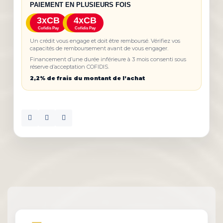
PAIEMENT EN PLUSIEURS FOIS
3xCB
4xCB
Cofidis Pay
Cofidis Pay
Un crédit vous engage et doit être remboursé. Vérifiez vos
capacités de remboursement avant de vous engager.
Financement d’une durée inférieure à 3 mois consenti sous
réserve d’acceptation COFIDIS.
2,2% de frais du montant de l’achat