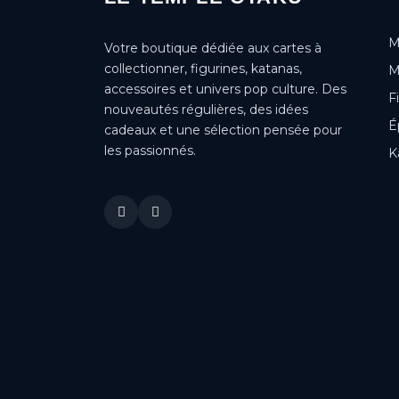
M
Votre boutique dédiée aux cartes à
collectionner, figurines, katanas,
M
accessoires et univers pop culture. Des
F
nouveautés régulières, des idées
É
cadeaux et une sélection pensée pour
les passionnés.
K
This is a cookie agreement request — you can customize it or
disable in the backoffice: Modules / Module manager / AN