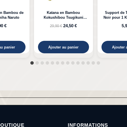
n Bambou
Support de Table en Bois
Katana LED 
 Tsugikuni
Noir pour 1 Katana à Poser
Kyojuro D
Demon Slayer
24,50 €
5,99 €
39,
au panier
Ajouter au panier
Ajouter 
BOUTIQUE
INFORMATIONS