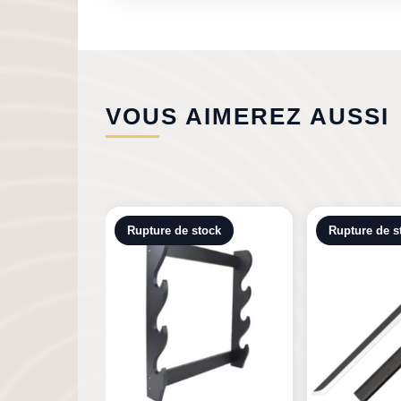
VOUS AIMEREZ AUSSI
tock
Rupture de stock