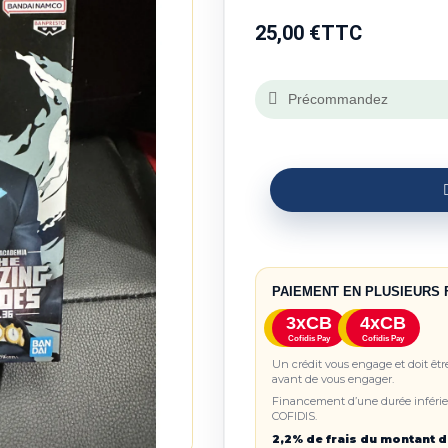
25,00 €
TTC
Précommandez
PAIEMENT EN PLUSIEURS 
3xCB
4xCB
Cofidis Pay
Cofidis Pay
Un crédit vous engage et doit êt
avant de vous engager.
Financement d’une durée inférieu
COFIDIS.
2,2% de frais du montant d