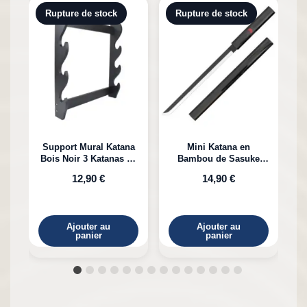
Rupture de stock
Rupture de stock
Support Mural Katana
Mini Katana en
Bois Noir 3 Katanas en
Bambou de Sasuke
K
Bambou
Uchiha Naruto
12,90 €
14,90 €
Ajouter au
Ajouter au
panier
panier