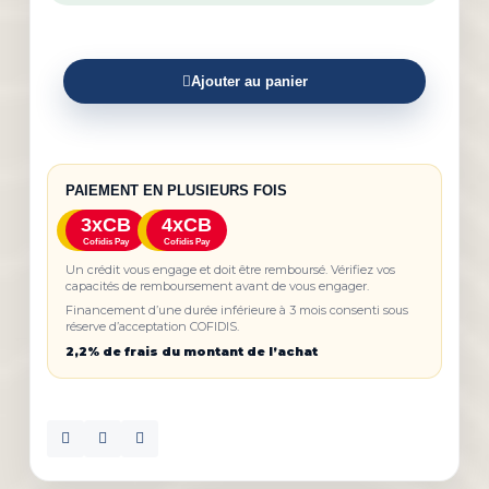
Ajouter au panier
PAIEMENT EN PLUSIEURS FOIS
3xCB
4xCB
Cofidis Pay
Cofidis Pay
Un crédit vous engage et doit être remboursé. Vérifiez vos
capacités de remboursement avant de vous engager.
Financement d’une durée inférieure à 3 mois consenti sous
réserve d’acceptation COFIDIS.
2,2% de frais du montant de l’achat