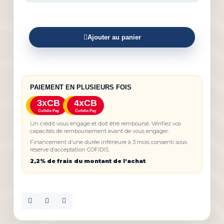
Ajouter au panier
PAIEMENT EN PLUSIEURS FOIS
3xCB
4xCB
Cofidis Pay
Cofidis Pay
Un crédit vous engage et doit être remboursé. Vérifiez vos
capacités de remboursement avant de vous engager.
Financement d’une durée inférieure à 3 mois consenti sous
réserve d’acceptation COFIDIS.
2,2% de frais du montant de l’achat