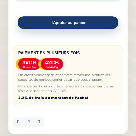
Ajouter au panier
PAIEMENT EN PLUSIEURS FOIS
3xCB
4xCB
Cofidis Pay
Cofidis Pay
Un crédit vous engage et doit être remboursé. Vérifiez vos
capacités de remboursement avant de vous engager.
Financement d’une durée inférieure à 3 mois consenti sous
réserve d’acceptation COFIDIS.
2,2% de frais du montant de l’achat