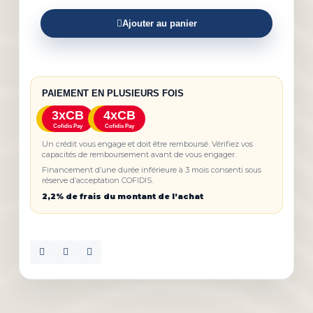
Ajouter au panier
PAIEMENT EN PLUSIEURS FOIS
3xCB
4xCB
Cofidis Pay
Cofidis Pay
Un crédit vous engage et doit être remboursé. Vérifiez vos
capacités de remboursement avant de vous engager.
Financement d’une durée inférieure à 3 mois consenti sous
réserve d’acceptation COFIDIS.
2,2% de frais du montant de l’achat