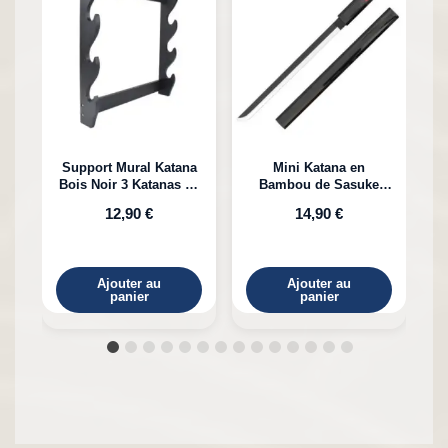
Support Mural Katana
Mini Katana en
Bois Noir 3 Katanas en
Bambou de Sasuke
K
Bambou
Uchiha Naruto
12,90 €
14,90 €
Ajouter au
Ajouter au
panier
panier