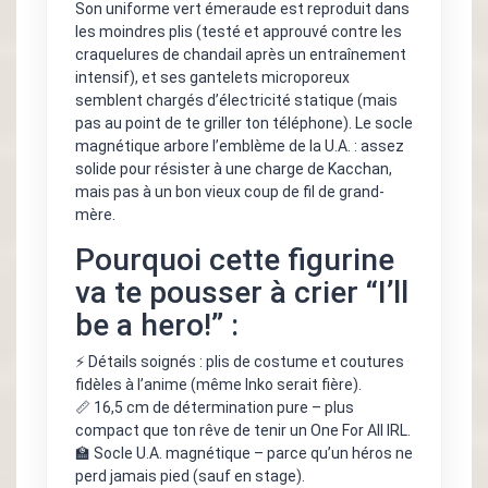
Son uniforme vert émeraude est reproduit dans
les moindres plis (testé et approuvé contre les
craquelures de chandail après un entraînement
intensif), et ses gantelets microporeux
semblent chargés d’électricité statique (mais
pas au point de te griller ton téléphone). Le socle
magnétique arbore l’emblème de la U.A. : assez
solide pour résister à une charge de Kacchan,
mais pas à un bon vieux coup de fil de grand-
mère.
Pourquoi cette figurine
va te pousser à crier “I’ll
be a hero!” :
⚡ Détails soignés : plis de costume et coutures
fidèles à l’anime (même Inko serait fière).
📏 16,5 cm de détermination pure – plus
compact que ton rêve de tenir un One For All IRL.
🏫 Socle U.A. magnétique – parce qu’un héros ne
perd jamais pied (sauf en stage).