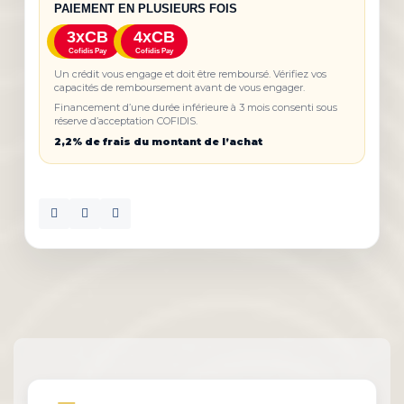
PAIEMENT EN PLUSIEURS FOIS
3xCB
4xCB
Cofidis Pay
Cofidis Pay
Un crédit vous engage et doit être remboursé. Vérifiez vos
capacités de remboursement avant de vous engager.
Financement d’une durée inférieure à 3 mois consenti sous
réserve d’acceptation COFIDIS.
2,2% de frais du montant de l’achat