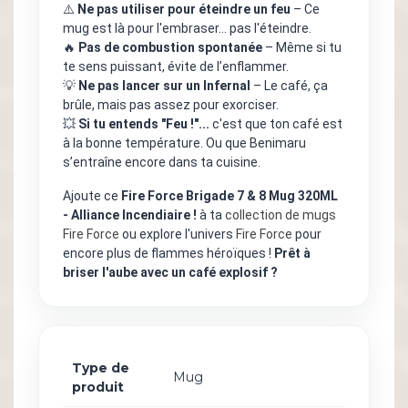
⚠️
Ne pas utiliser pour éteindre un feu
– Ce
mug est là pour l'embraser… pas l'éteindre.
🔥
Pas de combustion spontanée
– Même si tu
te sens puissant, évite de l’enflammer.
💡
Ne pas lancer sur un Infernal
– Le café, ça
brûle, mais pas assez pour exorciser.
💥
Si tu entends "Feu !"...
c'est que ton café est
à la bonne température. Ou que Benimaru
s’entraîne encore dans ta cuisine.
Ajoute ce
Fire Force Brigade 7 & 8 Mug 320ML
- Alliance Incendiaire !
à ta
collection de mugs
Fire Force
ou explore l'univers
Fire Force
pour
encore plus de flammes héroïques !
Prêt à
briser l'aube avec un café explosif ?
Type de
Mug
produit