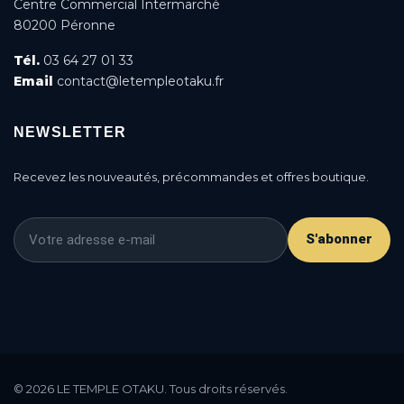
Centre Commercial Intermarché
80200 Péronne
Tél.
03 64 27 01 33
Email
contact@letempleotaku.fr
NEWSLETTER
Recevez les nouveautés, précommandes et offres boutique.
S'abonner
This is a cookie agreement request — you can
customize it or disable in the backoffice: Modules /
© 2026 LE TEMPLE OTAKU. Tous droits réservés.
Module manager / AN Cookie Popup.