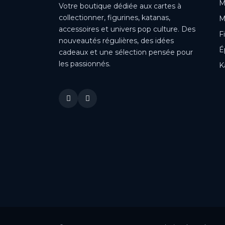
M
Votre boutique dédiée aux cartes à
collectionner, figurines, katanas,
M
accessoires et univers pop culture. Des
F
nouveautés régulières, des idées
É
cadeaux et une sélection pensée pour
les passionnés.
K
This is a cookie agreement request — you can customize it or
disable in the backoffice: Modules / Module manager / AN
Cookie Popup.
DONE
PRIVACY POLICY
ACCEPT