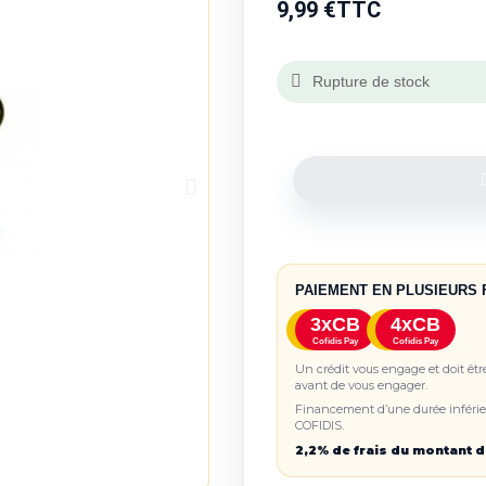
9,99 €
TTC
Rupture de stock
PAIEMENT EN PLUSIEURS 
3xCB
4xCB
Cofidis Pay
Cofidis Pay
Un crédit vous engage et doit êt
avant de vous engager.
Financement d’une durée inférieu
COFIDIS.
2,2% de frais du montant d