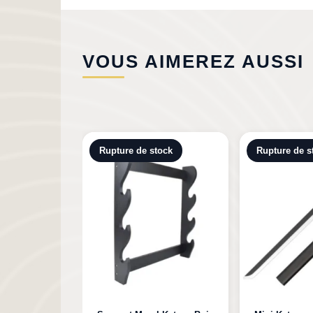
VOUS AIMEREZ AUSSI
tock
Rupture de stock