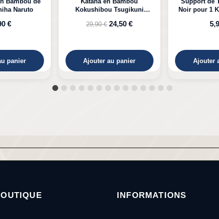
n Bambou
Support de Table en Bois
Katana LED 
 Tsugikuni
Noir pour 1 Katana à Poser
Kyojuro D
Demon Slayer
24,50 €
5,99 €
39,
au panier
Ajouter au panier
Ajouter 
BOUTIQUE
INFORMATIONS